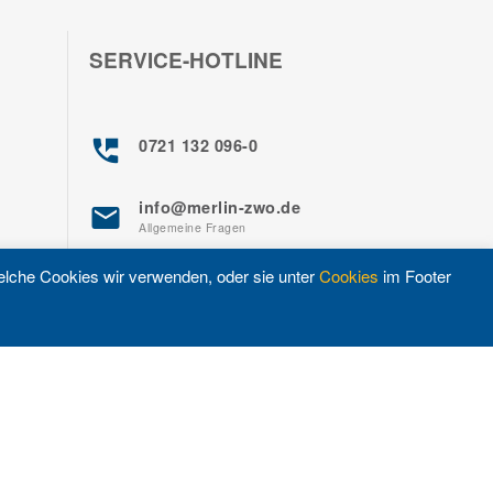
SERVICE-HOTLINE
perm_phone_msg
0721 132 096-0
info@merlin-zwo.de
email
Allgemeine Fragen
elche Cookies wir verwenden, oder sie unter
Cookies
im Footer
support@merlin-zwo.de
update
Notfälle, auch am Wochenende