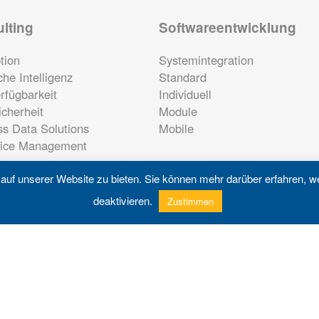
lting
Softwareentwicklung
tion
Systemintegration
che Intelligenz
Standard
rfügbarkeit
Individuell
cherheit
Module
ss Data Solutions
Mobile
vice Management
uf unserer Website zu bieten. Sie können mehr darüber erfahren, w
Service
deaktivieren.
Zustimmen
Oracle Wartung
Analyse
Tuning
Lizenzen
m2Card