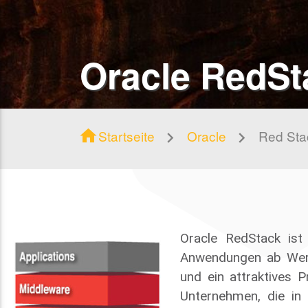
Oracle RedSt
home
Startseite
Oracle
Red Sta
Oracle RedStack ist
Anwendungen ab Werk
und ein attraktives 
Unternehmen, die in