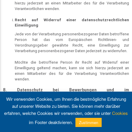
hierzu jederzeit an einen Mitarbeiter des für die Verarbeitung
Verantwortlichen wenden.
Recht auf Widerruf einer datenschutzrechtlichen
Einwilligung
Jede von der Verarbeitung personenbezogener Daten betroffene
Person hat das vom Europäischen Richtlinien- und
Verordnungsgeber gewährte Recht, eine Einwilligung zur
Verarbeitung personenbezogener Daten jederzeit zu widerrufen.
Möchte die betroffene Person ihr Recht auf Widerruf einer
Einwilligung geltend machen, kann sie sich hierzu jederzeit an
einen Mitarbeiter des für die Verarbeitung Verantwortlichen
wenden.
8. Datenschutz bei Bewerbungen und im
Bewerbungsverfahren
Wir verwenden Cookies, um Ihnen die bestmögliche Erfahrung
Der für die Verarbeitung Verantwortliche erhebt und verarbeitet die
auf unserer Website zu bieten. Sie können mehr darüber
personenbezogenen Daten von Bewerbern zum Zwecke der
erfahren, welche Cookies wir verwenden, oder sie unter
Cookies
Abwicklung des Bewerbungsverfahrens. Die Verarbeitung kann auch auf
elektronischem Wege erfolgen. Dies ist insbesondere dann der Fall,
im Footer deaktivieren.
Zustimmen
menu
perm_phone_msg
mail
update
keyboard_arrow_up
wenn ein Bewerber entsprechende Bewerbungsunterlagen auf dem