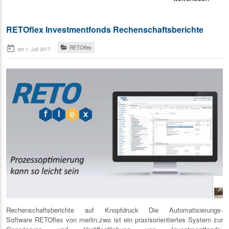
RETOflex Investmentfonds Rechenschaftsberichte
today
RETOflex
am 1. Juli 2017
Rechenschaftsberichte auf Knopfdruck Die Automatisierungs-
Software RETOflex von merlin.zwo ist ein praxisorientiertes System zur