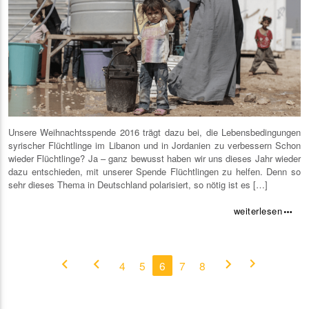
Unsere Weihnachtsspende 2016 trägt dazu bei, die Lebensbedingungen
syrischer Flüchtlinge im Libanon und in Jordanien zu verbessern Schon
wieder Flüchtlinge? Ja – ganz bewusst haben wir uns dieses Jahr wieder
dazu entschieden, mit unserer Spende Flüchtlingen zu helfen. Denn so
sehr dieses Thema in Deutschland polarisiert, so nötig ist es […]
weiterlesen
more_horiz
chevron_left
chevron_left
chevron_right
chevron_right
4
5
6
7
8