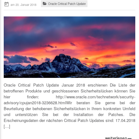
today
Oracle Critical Patch Update
am 20. Januar 2018
Oracle Critical Patch Update Januar 2018 erschienen Die Liste der
betroffenen Produkte und geschlossenen Sicherheitslücken können Sie
hier finden: http://www.oracle.com/technetwork/security-
advisory/cpujan2018-3236628.htmlWir beraten Sie gerne bei der
Beurteilung der behobenen Sicherheitslücken in Ihrem konkreten Umfeld
und unterstützen Sie bei der Installation der Patches. Die
Erscheinungsdaten der nächsten Critical Patch Updates sind: 17.04.2018
[…]
weiterlesen
more_horiz