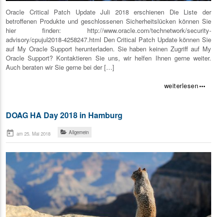
Oracle Critical Patch Update Juli 2018 erschienen Die Liste der
betroffenen Produkte und geschlossenen Sicherheitslücken können Sie
hier finden: http://www.oracle.com/technetwork/security-
advisory/cpujul2018-4258247.html Den Critical Patch Update können Sie
auf My Oracle Support herunterladen. Sie haben keinen Zugriff auf My
Oracle Support? Kontaktieren Sie uns, wir helfen Ihnen gerne weiter.
Auch beraten wir Sie gerne bei der […]
weiterlesen
more_horiz
DOAG HA Day 2018 in Hamburg
today
Allgemein
am 25. Mai 2018