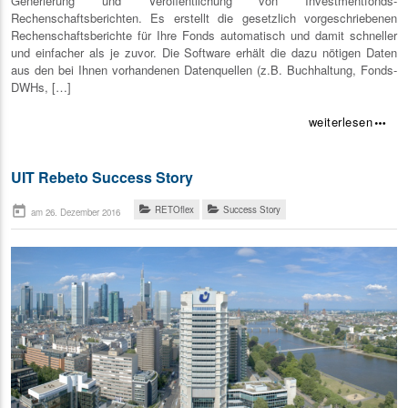
Generierung und Veröffentlichung von Investmentfonds-
Rechenschaftsberichten. Es erstellt die gesetzlich vorgeschriebenen
Rechenschaftsberichte für Ihre Fonds automatisch und damit schneller
und einfacher als je zuvor. Die Software erhält die dazu nötigen Daten
aus den bei Ihnen vorhandenen Datenquellen (z.B. Buchhaltung, Fonds-
DWHs, […]
weiterlesen
more_horiz
UIT Rebeto Success Story
today
RETOflex
Success Story
am 26. Dezember 2016