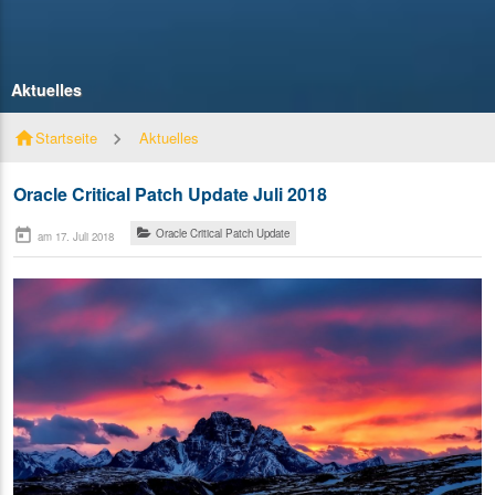
Aktuelles
home
Startseite
Aktuelles
Oracle Critical Patch Update Juli 2018
today
Oracle Critical Patch Update
am 17. Juli 2018