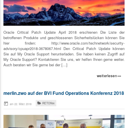
Oracle Critical Patch Update April 2018 erschienen Die Liste der
betroffenen Produkte und geschlossenen Sicherheitslücken können Sie
hier finden: http://www.oracle.com/technetwork/security-
advisory/cpuapr2018-3678067.html Den Critical Patch Update können
Sie auf My Oracle Support herunterladen. Sie haben keinen Zugriff auf
My Oracle Support? Kontaktieren Sie uns, wir helfen Ihnen gerne weiter.
Auch beraten wir Sie gerne bei der […]
weiterlesen
more_horiz
merlin.zwo auf der BVI Fund Operations Konferenz 2018
today
RETOflex
am 22. März 2018